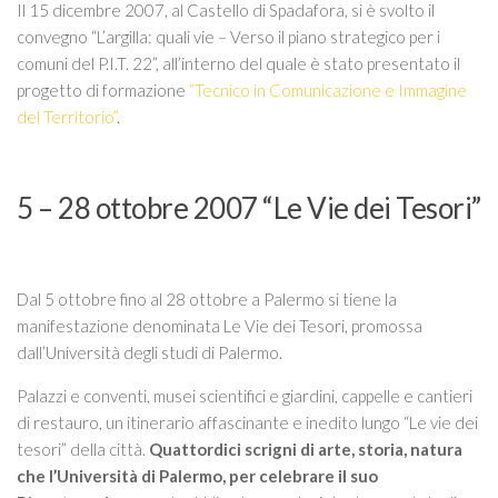
Itinerari
Il 15 dicembre 2007, al Castello di Spadafora, si è svolto il
convegno “L’argilla: quali vie – Verso il piano strategico per i
ART STUDIO VISIT
comuni del P.I.T. 22”, all’interno del quale è stato presentato il
Didattica
progetto di formazione
“Tecnico in Comunicazione e Immagine
del Territorio”
.
Stage
Le nostre guide autorizzate
5 – 28 ottobre 2007 “Le Vie dei Tesori”
Donazioni
Contattaci
Info
Dal 5 ottobre fino al 28 ottobre a Palermo si tiene la
manifestazione denominata Le Vie dei Tesori, promossa
dall’Università degli studi di Palermo.
Palazzi e conventi, musei scientifici e giardini, cappelle e cantieri
di restauro, un itinerario affascinante e inedito lungo “Le vie dei
tesori” della città.
Quattordici scrigni di arte, storia, natura
che l’Università di Palermo, per celebrare il suo