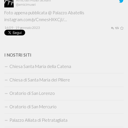
Amici dei Musei Siciliani
@amicimusei
Foto appena pubblicata @ Palazzo Abatellis
instagram.com/p/CnmesHXKCjI/…
16:09 · 19 gennaio 2023
I NOSTRI SITI
Chiesa Santa Maria della Catena
Chiesa di Santa Maria del Piliere
Oratorio di San Lorenzo
Oratorio di San Mercurio
Palazzo Alliata di Pietratagliata