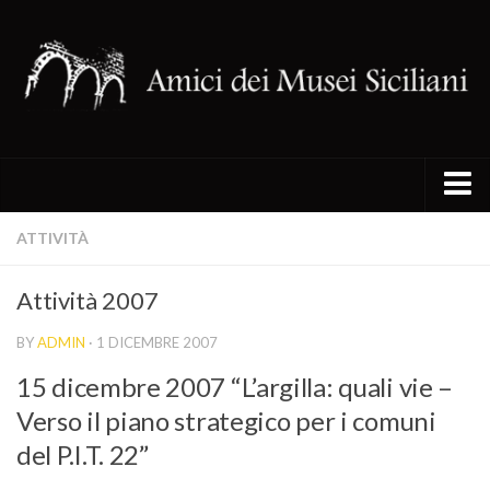
I siti del circuito
ATTIVITÀ
Chiesa Santa Maria della Catena
Attività 2007
Chiesa di Santa Maria del Piliere
BY
ADMIN
· 1 DICEMBRE 2007
Oratorio di San Lorenzo
15 dicembre 2007 “L’argilla: quali vie –
Oratorio di San Mercurio
Verso il piano strategico per i comuni
Palazzo Alliata di Pietratagliata
del P.I.T. 22”
Palazzo Gangi