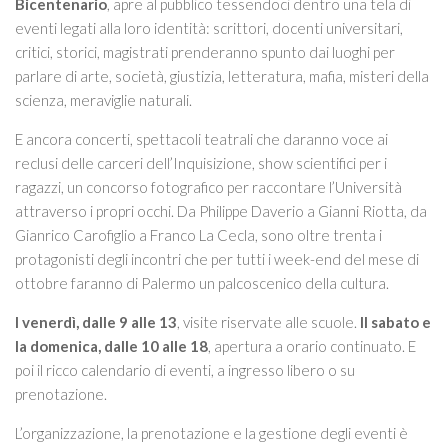
Bicentenario
, apre al pubblico tessendoci dentro una tela di
eventi legati alla loro identità: scrittori, docenti universitari,
critici, storici, magistrati prenderanno spunto dai luoghi per
parlare di arte, società, giustizia, letteratura, mafia, misteri della
scienza, meraviglie naturali.
E ancora concerti, spettacoli teatrali che daranno voce ai
reclusi delle carceri dell’Inquisizione, show scientifici per i
ragazzi, un concorso fotografico per raccontare l’Università
attraverso i propri occhi. Da Philippe Daverio a Gianni Riotta, da
Gianrico Carofiglio a Franco La Cecla, sono oltre trenta i
protagonisti degli incontri che per tutti i week-end del mese di
ottobre faranno di Palermo un palcoscenico della cultura.
I venerdì, dalle 9 alle 13
, visite riservate alle scuole.
Il sabato e
la domenica, dalle 10 alle 18
, apertura a orario continuato. E
poi il ricco calendario di eventi, a ingresso libero o su
prenotazione.
L’organizzazione, la prenotazione e la gestione degli eventi è