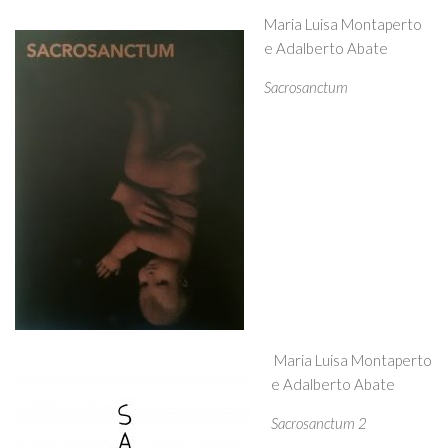
Maria Luisa Montaperto
e Adalberto Abate
Sacrosanctum
Maria Luisa Montaperto
e Adalberto Abate
Sacrosanctum 2