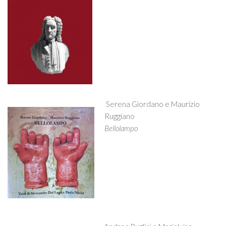
Serena Giordano e Maurizio
Ruggiano
Bellolampo