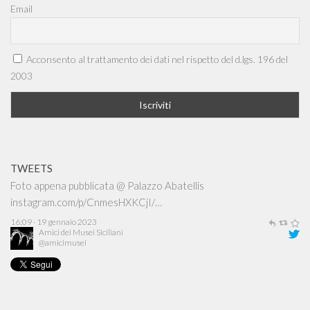
Email
Acconsento al trattamento dei dati nel rispetto del d.lgs. 196 del
2003
Amici dei Musei Siciliani
@amicimusei
Foto appena pubblicata @ Palazzo Abatellis
instagram.com/p/CnmesHXKCjI/…
TWEETS
16:09 · 19 gennaio 2023
Amici dei Musei Siciliani
@amicimusei
Foto appena pubblicata @ Oratorio di San Mercurio
instagram.com/p/CmwKm4uq99z/…
13:54 · 29 dicembre 2022