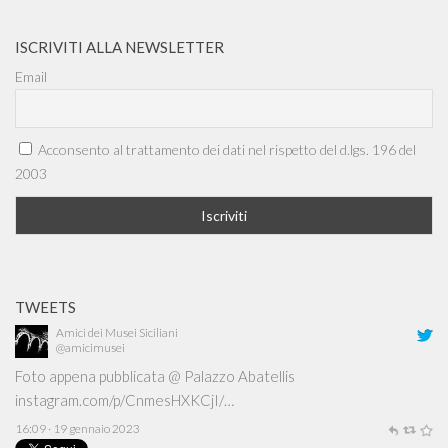
ISCRIVITI ALLA NEWSLETTER
Email
Acconsento al trattamento dei dati nel rispetto del d.lgs. 196 del
2003
TWEETS
Amici dei Musei Siciliani
@amicimusei
Foto appena pubblicata @ Palazzo Abatellis
instagram.com/p/CnmesHXKCjI/…
16:09 · 19 gennaio 2023