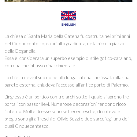
Itinerari
ART STUDIO VISIT
Didattica
Stage
La chiesa di Santa Maria della Catena fu costruita nei primi anni
del Cinquecento sopra un’alta gradinata, nella piccola piazza
Le nostre guide autorizzate
della Doganella.
Donazioni
Essa è considerata un superbo esempio di stile gotico-catalano,
con qualche influsso rinascimentale.
Contattaci
La chiesa deve il suo nome alla lunga catena che fissata alla sua
Info
parete esterna, chiudeva l’accesso all’antico porto di Palermo.
L’ingresso è un portico con tre archi sotto il quale si aprono tre
portali con bassorilievi. Numerose decorazioni rendono ricco
l’interno. Molte di esse sono settecentesche, di notevole
pregio sono gli affreschi di Olivio Sozzi e due sarcofagi, uno dei
quali Cinquecentesco.