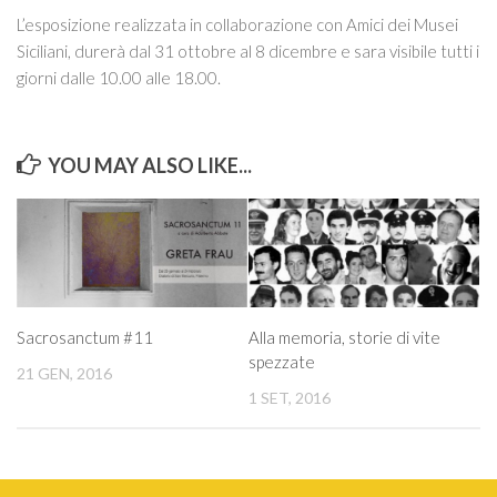
Itinerari
L’esposizione realizzata in collaborazione con Amici dei Musei
ART STUDIO VISIT
Siciliani, durerà dal 31 ottobre al 8 dicembre e sara visibile tutti i
giorni dalle 10.00 alle 18.00.
Didattica
Stage
Le nostre guide autorizzate
YOU MAY ALSO LIKE...
Donazioni
Contattaci
Info
Sacrosanctum #11
Alla memoria, storie di vite
spezzate
21 GEN, 2016
1 SET, 2016