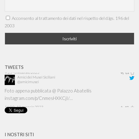
Acconsento al trattamento dei dati nel rispetto del d.lgs. 196 del
2003
TWEETS
Amici dei Musei Siciliani
@amicimusei
Foto appena pubblicata @ Palazzo Abatellis
instagram.com/p/CnmesHXKCjI/…
16:09 · 19 gennaio 2023
I NOSTRI SITI