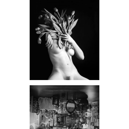
Itinerari
ART STUDIO VISIT
Didattica
Stage
Le nostre guide autorizzate
Donazioni
Contattaci
Info