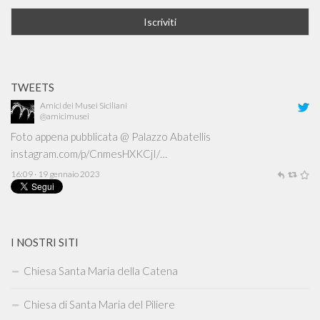
TWEETS
Amici dei Musei Siciliani
@amicimusei
Foto appena pubblicata @ Palazzo Abatellis
instagram.com/p/CnmesHXKCjI/…
16:09 · 19 gennaio 2023
I NOSTRI SITI
Chiesa Santa Maria della Catena
Chiesa di Santa Maria del Piliere