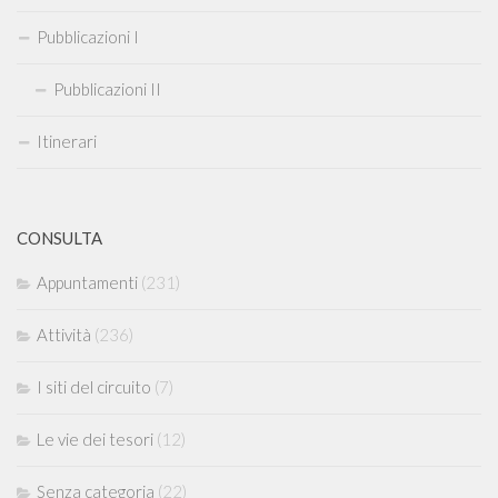
Pubblicazioni I
Pubblicazioni II
Itinerari
CONSULTA
Appuntamenti
(231)
Attività
(236)
I siti del circuito
(7)
Le vie dei tesori
(12)
Senza categoria
(22)