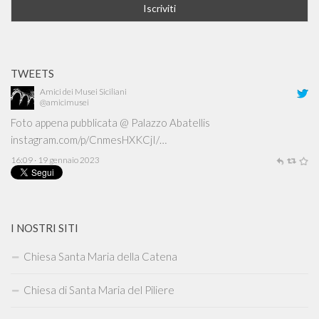
TWEETS
Amici dei Musei Siciliani
@amicimusei
Foto appena pubblicata @ Palazzo Abatellis
instagram.com/p/CnmesHXKCjI/…
16:09 · 19 gennaio 2023
I NOSTRI SITI
Chiesa Santa Maria della Catena
Chiesa di Santa Maria del Piliere