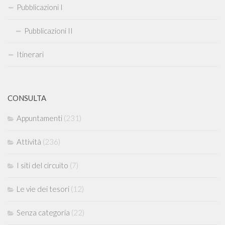
Pubblicazioni I
Pubblicazioni II
Itinerari
CONSULTA
Appuntamenti
(231)
Attività
(236)
I siti del circuito
(7)
Le vie dei tesori
(12)
Senza categoria
(22)