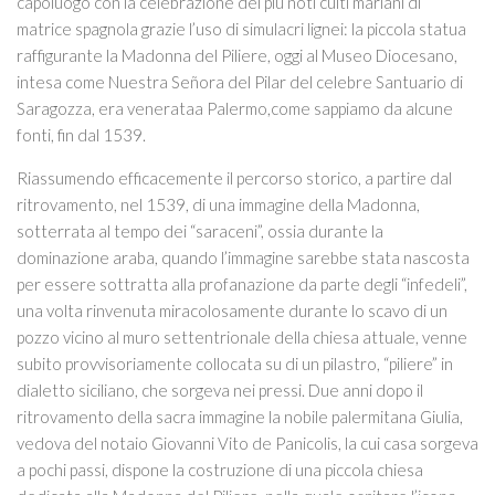
capoluogo con la celebrazione dei più noti culti mariani di
matrice spagnola grazie l’uso di simulacri lignei: la piccola statua
raffigurante la Madonna del Piliere, oggi al Museo Diocesano,
intesa come Nuestra Señora del Pilar del celebre Santuario di
Saragozza, era venerataa Palermo,come sappiamo da alcune
fonti, fin dal 1539.
Riassumendo efficacemente il percorso storico, a partire dal
ritrovamento, nel 1539, di una immagine della Madonna,
sotterrata al tempo dei “saraceni”, ossia durante la
dominazione araba, quando l’immagine sarebbe stata nascosta
per essere sottratta alla profanazione da parte degli “infedeli”,
una volta rinvenuta miracolosamente durante lo scavo di un
pozzo vicino al muro settentrionale della chiesa attuale, venne
subito provvisoriamente collocata su di un pilastro, “piliere” in
dialetto siciliano, che sorgeva nei pressi. Due anni dopo il
ritrovamento della sacra immagine la nobile palermitana Giulia,
vedova del notaio Giovanni Vito de Panicolis, la cui casa sorgeva
a pochi passi, dispone la costruzione di una piccola chiesa