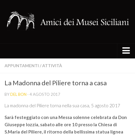
I siti del circuito
APPUNTAMENTI
/
ATTIVITÀ
Chiesa Santa Maria della Catena
La Madonna del Piliere torna a casa
Chiesa di Santa Maria del Piliere
BY
DEL BON
· 4 AGOSTO 2017
Oratorio di San Lorenzo
Oratorio di San Mercurio
La madonna del Piliere torna nella sua casa, 5 agosto 2017
Palazzo Alliata di Pietratagliata
Sarà festeggiato con una Messa solenne celebrata da Don
Giuseppe Iozzia, sabato alle ore 10 presso la Chiesa di
Palazzo Gangi
S.Maria del Piliere, il ritorno della bellissima statua lignea