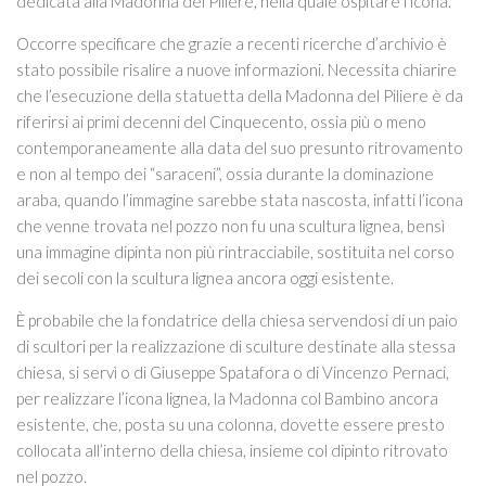
dedicata alla Madonna del Piliere, nella quale ospitare l’icona.
Occorre specificare che grazie a recenti ricerche d’archivio è
stato possibile risalire a nuove informazioni. Necessita chiarire
che l’esecuzione della statuetta della Madonna del Piliere è da
riferirsi ai primi decenni del Cinquecento, ossia più o meno
contemporaneamente alla data del suo presunto ritrovamento
e non al tempo dei “saraceni”, ossia durante la dominazione
araba, quando l’immagine sarebbe stata nascosta, infatti l’icona
che venne trovata nel pozzo non fu una scultura lignea, bensì
una immagine dipinta non più rintracciabile, sostituita nel corso
dei secoli con la scultura lignea ancora oggi esistente.
È probabile che la fondatrice della chiesa servendosi di un paio
di scultori per la realizzazione di sculture destinate alla stessa
chiesa, si servì o di Giuseppe Spatafora o di Vincenzo Pernaci,
per realizzare l’icona lignea, la Madonna col Bambino ancora
esistente, che, posta su una colonna, dovette essere presto
collocata all’interno della chiesa, insieme col dipinto ritrovato
nel pozzo.