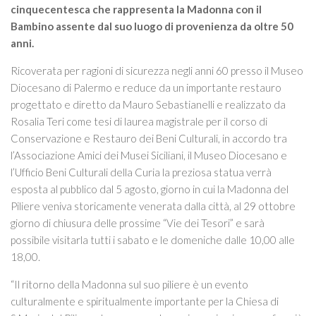
Itinerari
cinquecentesca che rappresenta la Madonna con il
Bambino assente dal suo luogo di provenienza da oltre 50
ART STUDIO VISIT
anni.
Didattica
Ricoverata per ragioni di sicurezza negli anni 60 presso il Museo
Stage
Diocesano di Palermo e reduce da un importante restauro
Le nostre guide autorizzate
progettato e diretto da Mauro Sebastianelli e realizzato da
Rosalia Teri come tesi di laurea magistrale per il corso di
Donazioni
Conservazione e Restauro dei Beni Culturali, in accordo tra
l’Associazione Amici dei Musei Siciliani, il Museo Diocesano e
Contattaci
l’Ufficio Beni Culturali della Curia la preziosa statua verrà
Info
esposta al pubblico dal 5 agosto, giorno in cui la Madonna del
Piliere veniva storicamente venerata dalla città, al 29 ottobre
giorno di chiusura delle prossime “Vie dei Tesori” e sarà
possibile visitarla tutti i sabato e le domeniche dalle 10,00 alle
18,00.
“Il ritorno della Madonna sul suo piliere è un evento
culturalmente e spiritualmente importante per la Chiesa di