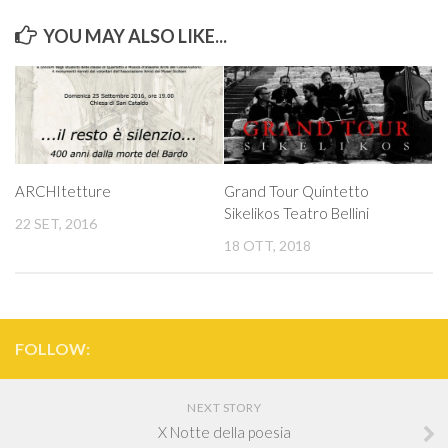
YOU MAY ALSO LIKE...
ARCHItetture
Grand Tour Quintetto
Sikelikos Teatro Bellini
22 SET, 2016
18 OTT, 2018
FOLLOW:
NEXT STORY
X Notte della poesia