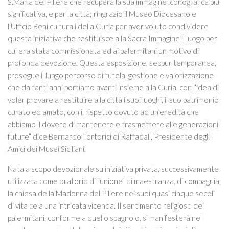
S.Maria del Piliere che recupera la sua immagine iconografica più
significativa, e per la città; ringrazio il Museo Diocesano e
l’Ufficio Beni culturali della Curia per aver voluto condividere
questa iniziativa che restituisce alla Sacra Immagine il luogo per
cui era stata commissionata ed ai palermitani un motivo di
profonda devozione. Questa esposizione, seppur temporanea,
prosegue il lungo percorso di tutela, gestione e valorizzazione
che da tanti anni portiamo avanti insieme alla Curia, con l’idea di
voler provare a restituire alla città i suoi luoghi, il suo patrimonio
curato ed amato, con il rispetto dovuto ad un’eredità che
abbiamo il dovere di mantenere e trasmettere alle generazioni
future” dice Bernardo Tortorici di Raffadali, Presidente degli
Amici dei Musei Siciliani.
Nata a scopo devozionale su iniziativa privata, successivamente
utilizzata come oratorio di “unione” di maestranza, di compagnia,
la chiesa della Madonna del Piliere nei suoi quasi cinque secoli
di vita cela una intricata vicenda. Il sentimento religioso dei
palermitani, conforme a quello spagnolo, si manifesterà nel