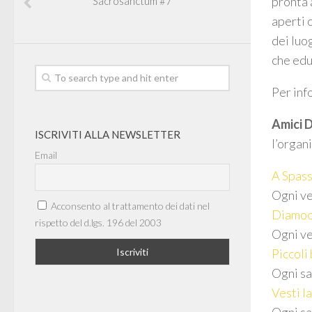
pronta 
Sacrosanctum #7
aperti 
dei luog
che educ
Per inf
Amici D
ISCRIVITI ALLA NEWSLETTER
l’organ
Email
A Spass
Ogni ve
Acconsento al trattamento dei dati nel
Diamoci
rispetto del d.lgs. 196 del 2003
Ogni ve
Piccoli
Ogni sa
Vesti la