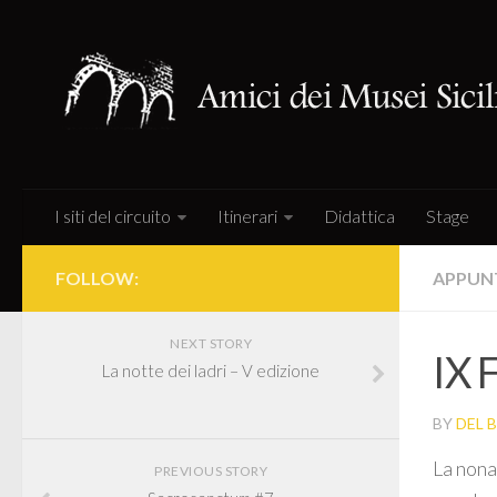
I siti del circuito
Itinerari
Didattica
Stage
FOLLOW:
APPUN
NEXT STORY
IX F
La notte dei ladri – V edizione
BY
DEL 
La nona
PREVIOUS STORY