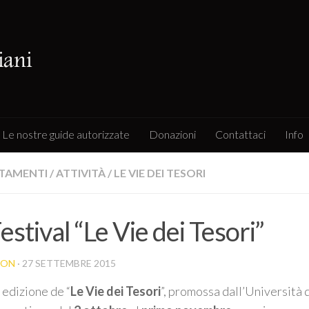
Le nostre guide autorizzate
Donazioni
Contattaci
Info
TAMENTI
/
ATTIVITÀ
/
LE VIE DEI TESORI
estival “Le Vie dei Tesori”
BON
· 27 SETTEMBRE 2015
 edizione de “
Le Vie dei Tesori
”, promossa dall’Università 