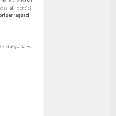
weekend con
63 siti
essi all’identità
ori per ragazzi
e visite guidate,