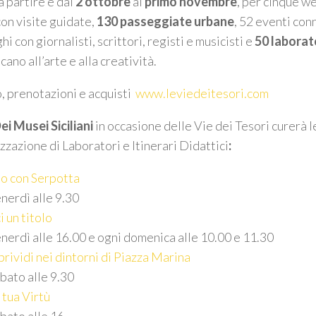
a partire e dal
2 ottobre
al
primo novembre
, per cinque 
con visite guidate,
130 passeggiate urbane
, 52 eventi conn
hi con giornalisti, scrittori, registi e musicisti e
50 laborat
ano all’arte e alla creatività.
o, prenotazioni e acquisti
www.leviedeitesori.com
ei Musei Siciliani
in occasione delle Vie dei Tesori curerà l
izzazione di Laboratori e Itinerari Didattici
:
o con Serpotta
nerdì alle 9.30
 un titolo
nerdì alle 16.00 e ogni domenica alle 10.00 e 11.30
 brividi nei dintorni di Piazza Marina
bato alle 9.30
 tua Virtù