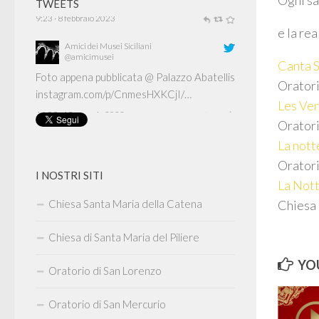
Ogni sa
TWEETS
Amici dei Musei Siciliani
e la rea
@amicimusei
Foto appena pubblicata @ Palazzo Abatellis
Canta 
instagram.com/p/CnmesHXKCjI/…
Oratori
16:09 · 19 gennaio 2023
Les Ver
Oratori
La nott
Oratori
I NOSTRI SITI
La Nott
Chiesa Santa Maria della Catena
Chiesa 
Chiesa di Santa Maria del Piliere
YOU
Oratorio di San Lorenzo
Oratorio di San Mercurio