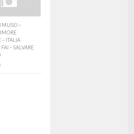
I MUSEI –
DIMORE
– ITALIA
 FAI – SALVARE
O
2