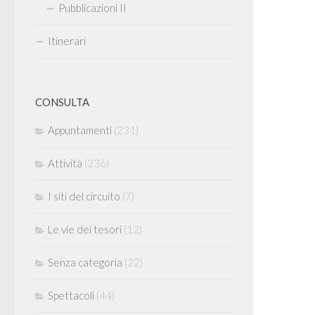
Pubblicazioni II
Itinerari
CONSULTA
Appuntamenti
(231)
Attività
(236)
I siti del circuito
(7)
Le vie dei tesori
(12)
Senza categoria
(22)
Spettacoli
(44)