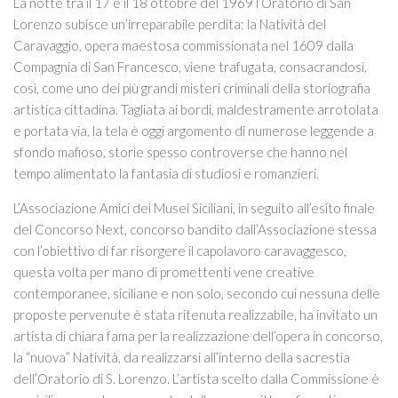
Itinerari
La notte tra il 17 e il 18 ottobre del 1969 l’Oratorio di San
Lorenzo subisce un’irreparabile perdita: la Natività del
ART STUDIO VISIT
Caravaggio, opera maestosa commissionata nel 1609 dalla
Didattica
Compagnia di San Francesco, viene trafugata, consacrandosi,
così, come uno dei più grandi misteri criminali della storiografia
Stage
artistica cittadina. Tagliata ai bordi, maldestramente arrotolata
Le nostre guide autorizzate
e portata via, la tela è oggi argomento di numerose leggende a
sfondo mafioso, storie spesso controverse che hanno nel
Donazioni
tempo alimentato la fantasia di studiosi e romanzieri.
Contattaci
L’Associazione Amici dei Musei Siciliani, in seguito all’esito finale
Info
del Concorso Next, concorso bandito dall’Associazione stessa
con l’obiettivo di far risorgere il capolavoro caravaggesco,
questa volta per mano di promettenti vene creative
contemporanee, siciliane e non solo, secondo cui nessuna delle
proposte pervenute è stata ritenuta realizzabile, ha invitato un
artista di chiara fama per la realizzazione dell’opera in concorso,
la “nuova” Natività, da realizzarsi all’interno della sacrestia
dell’Oratorio di S. Lorenzo. L’artista scelto dalla Commissione è