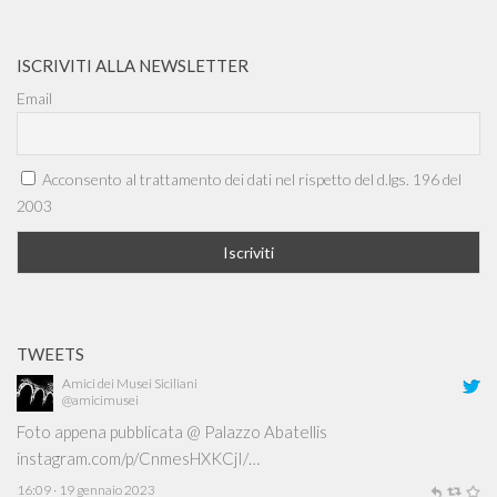
ISCRIVITI ALLA NEWSLETTER
Email
Acconsento al trattamento dei dati nel rispetto del d.lgs. 196 del
2003
TWEETS
Amici dei Musei Siciliani
@amicimusei
Foto appena pubblicata @ Palazzo Abatellis
instagram.com/p/CnmesHXKCjI/…
16:09 · 19 gennaio 2023