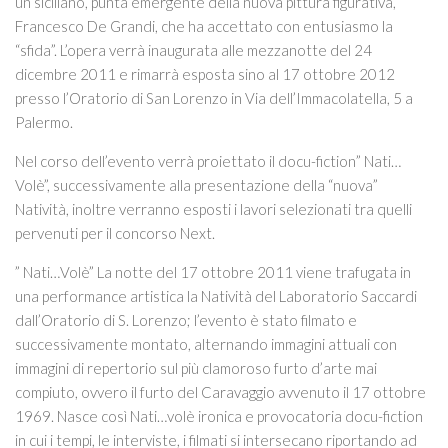
un siciliano, punta emergente della nuova pittura figurativa,
Francesco De Grandi, che ha accettato con entusiasmo la
“sfida”. L’opera verrà inaugurata alle mezzanotte del 24
dicembre 2011 e rimarrà esposta sino al 17 ottobre 2012
presso l’Oratorio di San Lorenzo in Via dell’Immacolatella, 5 a
Palermo.
Nel corso dell’evento verrà proiettato il docu-fiction” Nati…
Volè”, successivamente alla presentazione della “nuova”
Natività, inoltre verranno esposti i lavori selezionati tra quelli
pervenuti per il concorso Next.
” Nati…Volè” La notte del 17 ottobre 2011 viene trafugata in
una performance artistica la Natività del Laboratorio Saccardi
dall’Oratorio di S. Lorenzo; l’evento è stato filmato e
successivamente montato, alternando immagini attuali con
immagini di repertorio sul più clamoroso furto d’arte mai
compiuto, ovvero il furto del Caravaggio avvenuto il 17 ottobre
1969. Nasce così Nati…volè ironica e provocatoria docu-fiction
in cui i tempi, le interviste, i filmati si intersecano riportando ad