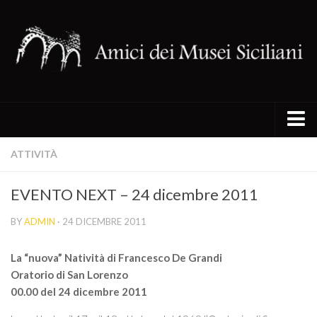
I siti del circuito
ATTIVITÀ
Chiesa Santa Maria della Catena
EVENTO NEXT – 24 dicembre 2011
Chiesa di Santa Maria del Piliere
BY
ADMIN
· 24 DICEMBRE 2011
Oratorio di San Lorenzo
Oratorio di San Mercurio
La “nuova” Natività di Francesco De Grandi
Palazzo Alliata di Pietratagliata
Oratorio di San Lorenzo
00.00 del 24 dicembre 2011
Palazzo Gangi