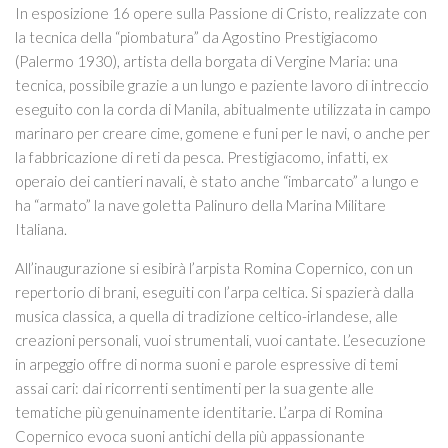
Itinerari
In esposizione 16 opere sulla Passione di Cristo, realizzate con
la tecnica della “piombatura” da Agostino Prestigiacomo
ART STUDIO VISIT
(Palermo 1930), artista della borgata di Vergine Maria: una
Didattica
tecnica, possibile grazie a un lungo e paziente lavoro di intreccio
eseguito con la corda di Manila, abitualmente utilizzata in campo
Stage
marinaro per creare cime, gomene e funi per le navi, o anche per
Le nostre guide autorizzate
la fabbricazione di reti da pesca. Prestigiacomo, infatti, ex
operaio dei cantieri navali, è stato anche “imbarcato” a lungo e
Donazioni
ha “armato” la nave goletta Palinuro della Marina Militare
Contattaci
Italiana.
Info
All’inaugurazione si esibirà l’arpista Romina Copernico, con un
repertorio di brani, eseguiti con l’arpa celtica. Si spazierà dalla
musica classica, a quella di tradizione celtico-irlandese, alle
creazioni personali, vuoi strumentali, vuoi cantate. L’esecuzione
in arpeggio offre di norma suoni e parole espressive di temi
assai cari: dai ricorrenti sentimenti per la sua gente alle
tematiche più genuinamente identitarie. L’arpa di Romina
Copernico evoca suoni antichi della più appassionante