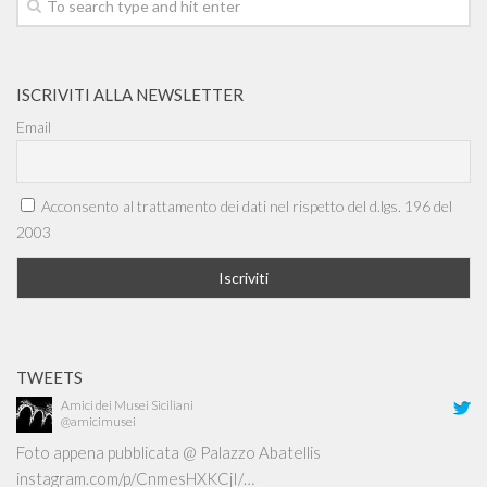
ISCRIVITI ALLA NEWSLETTER
Email
Acconsento al trattamento dei dati nel rispetto del d.lgs. 196 del
2003
TWEETS
Amici dei Musei Siciliani
@amicimusei
Foto appena pubblicata @ Palazzo Abatellis
instagram.com/p/CnmesHXKCjI/…