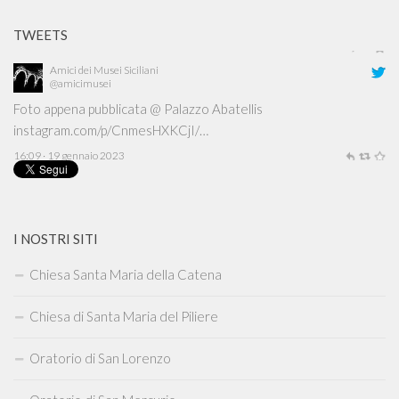
TWEETS
Amici dei Musei Siciliani
@amicimusei
Foto appena pubblicata @ Palazzo Abatellis
instagram.com/p/CnmesHXKCjI/…
16:09 · 19 gennaio 2023
I NOSTRI SITI
Chiesa Santa Maria della Catena
Chiesa di Santa Maria del Piliere
Oratorio di San Lorenzo