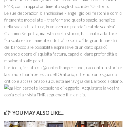
Itinerari
FMR, con un approfondimento sugli stucchi dell’Oratorio.
ART STUDIO VISIT
Le sue decorazioni bianchissime – angeli gioiosi, festoni e cornici
finemente modellate – trasformano questo spazio, semplice
Didattica
nella sua architettura, in una vera e propria “scatola scenica”.
Stage
Giacomo Serpotta, maestro dello stucco, ha saputo adattare
“su scala estremamente ridotta” lo spirito “dei grandi maestri
Le nostre guide autorizzate
del barocco alle possibilità espressive di un dato spazio”,
Donazioni
creando opere di squisita fattura, capaci di dare profondità e
movimento alle pareti.
Contattaci
L’articolo, firmato da @contedisangermano , racconta la storia e
Info
la straordinaria bellezza dell’Oratorio, offrendo uno sguardo
critico e appassionato su questa meraviglia del Barocco siciliano.
Non perdete l’occasione di leggerlo! Acquistate la vostra
copia della rivista FMR seguendo il link in bio.
YOU MAY ALSO LIKE...