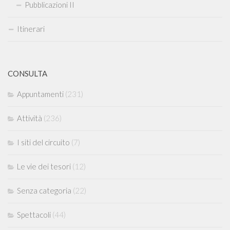
Pubblicazioni II
Itinerari
CONSULTA
Appuntamenti
(231)
Attività
(236)
I siti del circuito
(7)
Le vie dei tesori
(12)
Senza categoria
(22)
Spettacoli
(44)