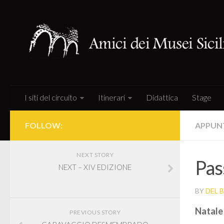
I siti del circuito
Itinerari
Didattica
Stage
FOLLOW:
APPUN
NEXT STORY
Pas
NEXT – XIV EDIZIONE
BY
DEL 
Natale
PREVIOUS STORY