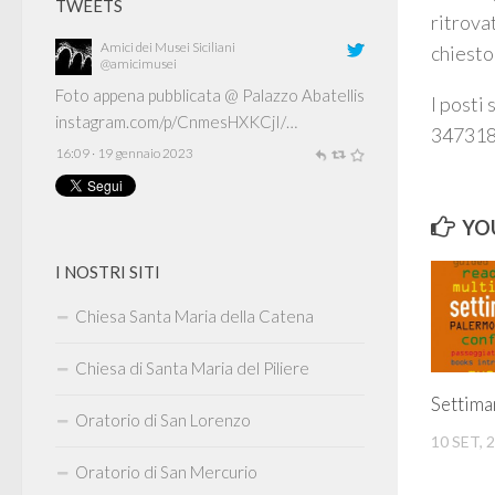
TWEETS
ritrova
Amici dei Musei Siciliani
chiesto
@amicimusei
Foto appena pubblicata @ Palazzo Abatellis
I posti
instagram.com/p/CnmesHXKCjI/…
347318
16:09 · 19 gennaio 2023
YOU
I NOSTRI SITI
Chiesa Santa Maria della Catena
Chiesa di Santa Maria del Piliere
Settima
Oratorio di San Lorenzo
10 SET, 
Oratorio di San Mercurio