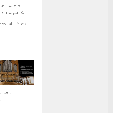
rtecipare è
i non pagano).
te WhattsApp al
oncerti
3