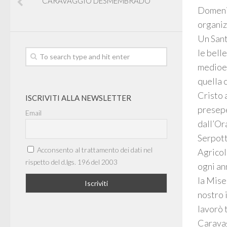
CARAVAGGIO DESMEMBRADO
Domenic
organiz
Un Sant
le bell
medioev
quella 
Cristo 
ISCRIVITI ALLA NEWSLETTER
presepe
Email
dall’Or
Serpott
Acconsento al trattamento dei dati nel
Agricol
rispetto del d.lgs. 196 del 2003
ogni an
la Mise
nostro 
lavorò t
Caravag