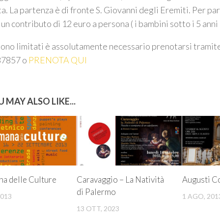
ta. La partenza è di fronte S. Giovanni degli Eremiti. Per pa
 un contributo di 12 euro a persona ( i bambini sotto i 5 ann
 sono limitati è assolutamente necessario prenotarsi trami
7857 o
PRENOTA QUI
 MAY ALSO LIKE...
na delle Culture
Caravaggio – La Natività
Augusti C
di Palermo
2013
1 AGO, 201
13 OTT, 2023