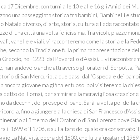
a 17 Dicembre, con turni alle 10 e alle 16 gli Amici dei Mus
zano una passeggiata storica tra bambini, Bambinelli e stuc
o Natale diverso, di arte, storia, cultura e Fede raccontat
ezze di una città una volta felicissima. Tra vicoli, piazze mo
ali, vanelle e viali, vi racconteremo come la storia e la Fede
che, secondo la Tradizione fu la prima rappresentazione dell
a Greccio, nel 1223, dal Poverello d’Assisi. E vi racconterem
, narrandovelo anche attraverso gli oratori di Serpotta. P
atorio di San Mercurio, a due passi dall’Ospedale dei bambi
a ancora giovane ma già talentuoso, poi visiteremo la chies
a detto dei Fornai, per ammirare la meravigliosa creazione 
no da decenni, del presepe di pane. Sarà la volta poi della c
ricordia, fino a giungere alla chiesa di San Francesco d’Assis
itinerario all’interno dell’Oratorio di San Lorenzo dove G
ra il 1699 e il 1706, e sull’altare del quale era conservato i
gio La Natività, opera del 1600, che fu trafugata nel 1969 