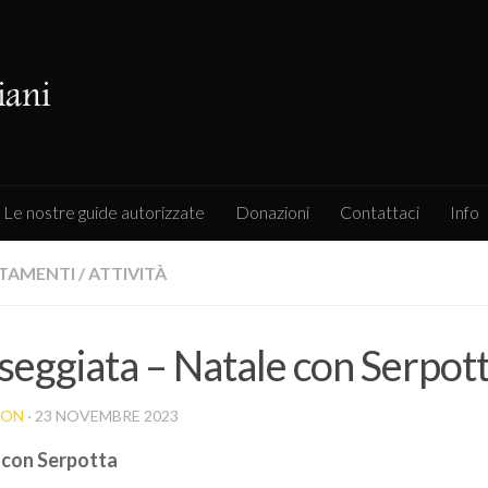
Le nostre guide autorizzate
Donazioni
Contattaci
Info
TAMENTI
/
ATTIVITÀ
seggiata – Natale con Serpot
BON
· 23 NOVEMBRE 2023
 con Serpotta