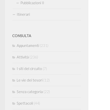
Pubblicazioni II
Itinerari
CONSULTA
Appuntamenti
(231)
Attività
(236)
I siti del circuito
(7)
Le vie dei tesori
(12)
Senza categoria
(22)
Spettacoli
(44)