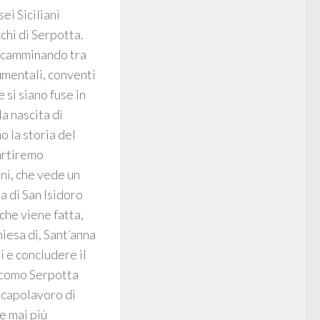
ei Siciliani
chi di Serpotta.
e camminando tra
numentali, conventi
 si siano fuse in
a nascita di
o la storia del
artiremo
ni, che vede un
a di San Isidoro
che viene fatta,
hiesa di, Sant’anna
i e concludere il
iacomo Serpotta
l capolavoro di
e mai più