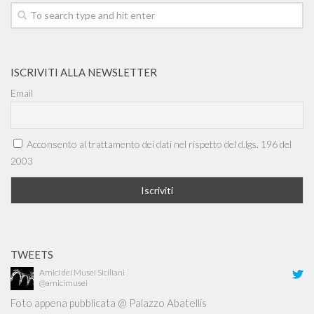
ISCRIVITI ALLA NEWSLETTER
Email
Acconsento al trattamento dei dati nel rispetto del d.lgs. 196 del
2003
TWEETS
Amici dei Musei Siciliani
@amicimusei
Foto appena pubblicata @ Palazzo Abatellis