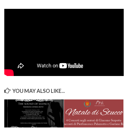
Itinerari
ART STUDIO VISIT
Didattica
Stage
Le nostre guide autorizzate
Donazioni
Contattaci
Info
YOU MAY ALSO LIKE...