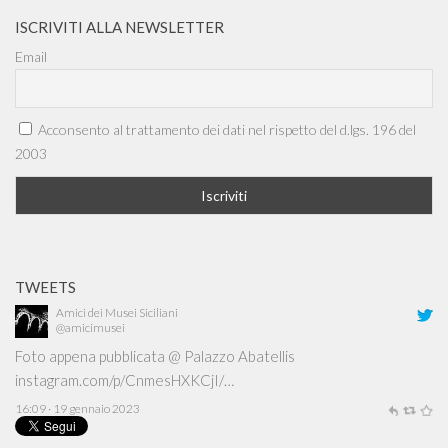
ISCRIVITI ALLA NEWSLETTER
Email
Acconsento al trattamento dei dati nel rispetto del d.lgs. 196 del
2003
TWEETS
Amici dei Musei Siciliani
@amicimusei
Foto appena pubblicata @ Palazzo Abatellis
instagram.com/p/CnmesHXKCjI/…
16:09 · 19 gennaio 2023