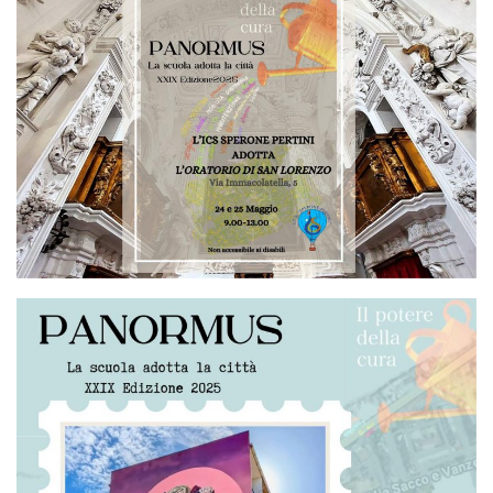
Itinerari
ART STUDIO VISIT
Didattica
Stage
Le nostre guide autorizzate
Donazioni
Contattaci
Info