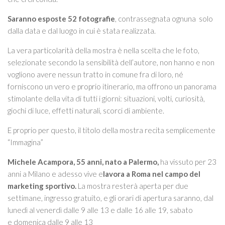
Itinerari
Saranno esposte 52 fotografie
, contrassegnata ognuna solo
ART STUDIO VISIT
dalla data e dal luogo in cui è stata realizzata.
Didattica
La vera particolarità della mostra è nella scelta che le foto,
Stage
selezionate secondo la sensibilità dell’autore, non hanno e non
Le nostre guide autorizzate
vogliono avere nessun tratto in comune fra di loro, né
forniscono un vero e proprio itinerario, ma offrono un panorama
Donazioni
stimolante della vita di tutti i giorni: situazioni, volti, curiosità,
giochi di luce, effetti naturali, scorci di ambiente.
Contattaci
Info
E proprio per questo, il titolo della mostra recita semplicemente
“Immagina”
Michele Acampora, 55 anni, nato a Palermo,
ha vissuto per 23
anni a Milano e adesso vive e
lavora a Roma nel campo del
marketing sportivo.
La mostra resterà aperta per due
settimane, ingresso gratuito, e gli orari di apertura saranno, dal
lunedì al venerdì dalle 9 alle 13 e dalle 16 alle 19, sabato
e domenica dalle 9 alle 13