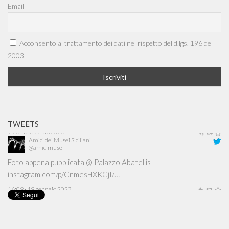
Email
Acconsento al trattamento dei dati nel rispetto del d.lgs. 196 del
2003
TWEETS
Amici dei Musei Siciliani
@amicimusei
Foto appena pubblicata @ Palazzo Abatellis
instagram.com/p/CnmesHXKCjI/…
16:09 · 19 gennaio 2023