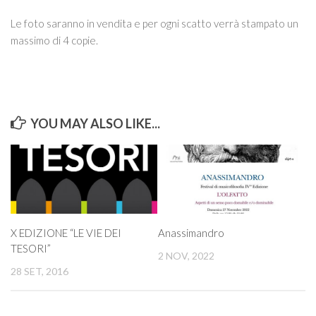
Le foto saranno in vendita e per ogni scatto verrà stampato un
massimo di 4 copie.
YOU MAY ALSO LIKE...
X EDIZIONE “LE VIE DEI
Anassimandro
TESORI”
2 NOV, 2022
28 SET, 2016